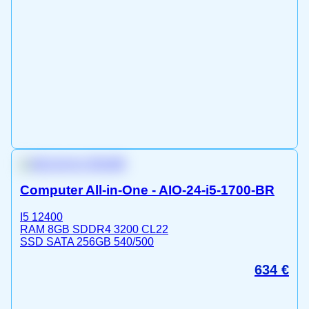
Computer All-in-One - AIO-24-i5-1700-BR
I5 12400
RAM 8GB SDDR4 3200 CL22
SSD SATA 256GB 540/500
634
€