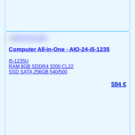
Computer All-in-One - AIO-24-i5-1235
I5-1235U
RAM 8GB SDDR4 3200 CL22
SSD SATA 256GB 540/500
594
€