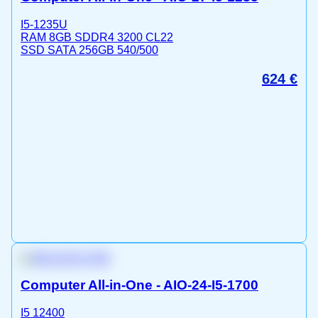
I5-1235U
RAM 8GB SDDR4 3200 CL22
SSD SATA 256GB 540/500
624
€
Computer All-in-One - AIO-24-I5-1700
I5 12400