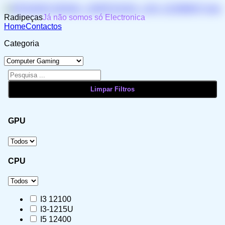
Radipeças
Já não somos só Electronica
Home
Contactos
Categoria
GPU
CPU
I3 12100
I3-1215U
I5 12400