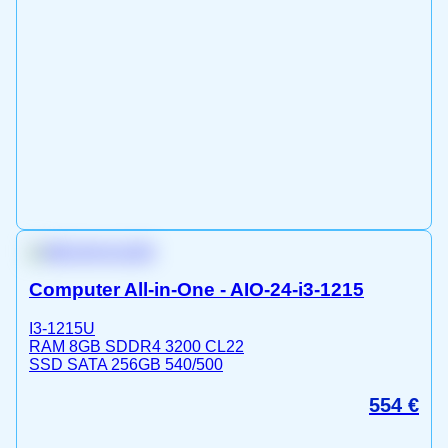
Computer All-in-One - AIO-24-i3-1215
I3-1215U
RAM 8GB SDDR4 3200 CL22
SSD SATA 256GB 540/500
554
€