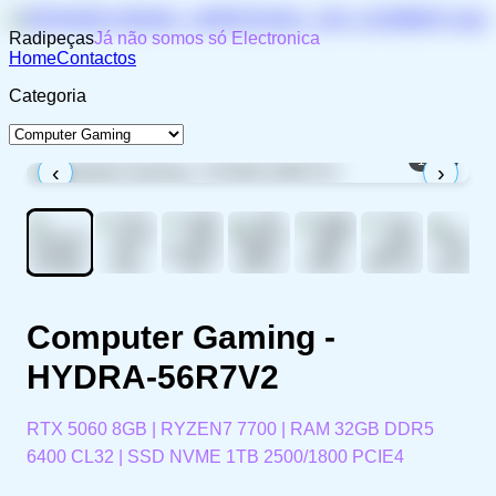
Radipeças
Já não somos só Electronica
Home
Contactos
Categoria
1
/
11
‹
›
Computer Gaming -
HYDRA-56R7V2
RTX 5060 8GB | RYZEN7 7700 | RAM 32GB DDR5
6400 CL32 | SSD NVME 1TB 2500/1800 PCIE4