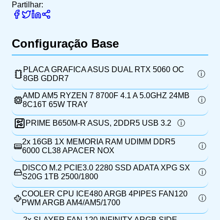
Partilhar:
Configuração Base
PLACA GRAFICA ASUS DUAL RTX 5060 OC
8GB GDDR7
AMD AM5 RYZEN 7 8700F 4.1 A 5.0GHZ 24MB
8C16T 65W TRAY
PRIME B650M-R ASUS, 2DDR5 USB 3.2
2x
16GB 1X MEMORIA RAM UDIMM DDR5
6000 CL38 APACER NOX
DISCO M.2 PCIE3.0 2280 SSD ADATA XPG SX
S20G 1TB 2500/1800
COOLER CPU ICE480 ARGB 4PIPES FAN120
PWM ARGB AM4/AM5/1700
2x
SLAYER FAN 120 INFINITY ARGB SIDE