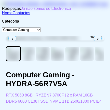
Radipeças
Já não somos só Electronica
Home
Contactos
Categoria
1
/
10
‹
›
Computer Gaming -
HYDRA-56R7V5A
RTX 5060 8GB | RYZEN7 8700F | 2 x RAM 16GB
DDR5 6000 CL38 | SSD NVME 1TB 2500/1800 PCIE4