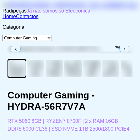
Radipeças
Já não somos só Electronica
Home
Contactos
Categoria
1
/
12
‹
›
Computer Gaming -
HYDRA-56R7V7A
RTX 5060 8GB | RYZEN7 8700F | 2 x RAM 16GB
DDR5 6000 CL38 | SSD NVME 1TB 2500/1800 PCIE4