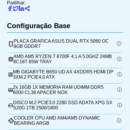
Partilhar:
Configuração Base
PLACA GRAFICA ASUS DUAL RTX 5060 OC
8GB GDDR7
AMD AM5 RYZEN 7 8700F 4.1 A 5.0GHZ 24MB
8C16T 65W TRAY
MB GIGABYTE B650 UD AX 4XDDR5 HDMI DP
3XM.2 PCIE4.0 ATX
2x
16GB 1X MEMORIA RAM UDIMM DDR5
6000 CL38 APACER NOX
DISCO M.2 PCIE3.0 2280 SSD ADATA XPG SX
S20G 1TB 2500/1800
COOLER CPU AMD AM4/AM5 DYNAMIC
BEARING ARGB