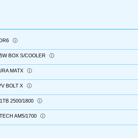
DDR6
105W BOX S/COOLER
AURA MATX
VV BOLT X
1TB 2500/1800
TECH AM5/1700