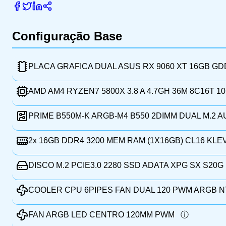
Configuração Base
PLACA GRAFICA DUAL ASUS RX 9060 XT 16GB G
AMD AM4 RYZEN7 5800X 3.8 A 4.7GH 36M 8C16T 
PRIME B550M-K ARGB-M4 B550 2DIMM DUAL M.2 
2x
16GB DDR4 3200 MEM RAM (1X16GB) CL16 KLE
DISCO M.2 PCIE3.0 2280 SSD ADATA XPG SX S20G 
COOLER CPU 6PIPES FAN DUAL 120 PWM ARGB N
FAN ARGB LED CENTRO 120MM PWM