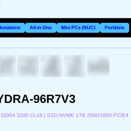
kstations
All-in-One
Mini PCs (NUC)
Portáteis
HYDRA-96R7V3
 DDR4 3200 CL16 | SSD NVME 1TB 2500/1800 PCIE4