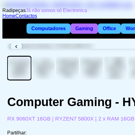
Radipeças
Já não somos só Electronica
Home
Contactos
Computadores
Gaming
Office
Wor
‹
Computer Gaming - 
RX 9060XT 16GB | RYZEN7 5800X | 2 x RAM 16GB
Partilhar: