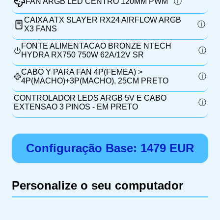
FAN ARGB LED CENTRO 120MM PWM
CAIXA ATX SLAYER RX24 AIRFLOW ARGB
X3 FANS
FONTE ALIMENTACAO BRONZE NTECH
HYDRA RX750 750W 62A/12V SR
CABO Y PARA FAN 4P(FEMEA) >
4P(MACHO)+3P(MACHO), 25CM PRETO
CONTROLADOR LEDS ARGB 5V E CABO
EXTENSAO 3 PINOS - EM PRETO
Configuração Base:
1479
EUR
Personalize o seu computador