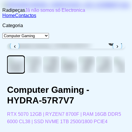
Radipeças
Já não somos só Electronica
Home
Contactos
Categoria
1
/
12
‹
›
Computer Gaming -
HYDRA-57R7V7
RTX 5070 12GB | RYZEN7 8700F | RAM 16GB DDR5
6000 CL38 | SSD NVME 1TB 2500/1800 PCIE4