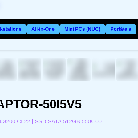
kstations
All-in-One
Mini PCs (NUC)
Portáteis
APTOR-50I5V5
4 3200 CL22 | SSD SATA 512GB 550/500