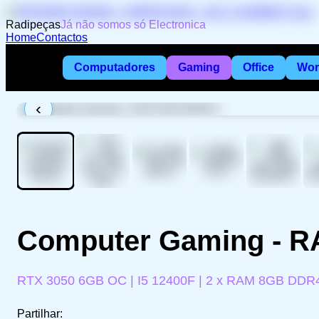
Radipeças
Já não somos só Electronica
Home
Contactos
Computadores
Gaming
Office
Wor
‹
Computer Gaming - R
RTX 3050 6GB OC | I5 12400F | 2 x RAM 8GB DDR
Partilhar: