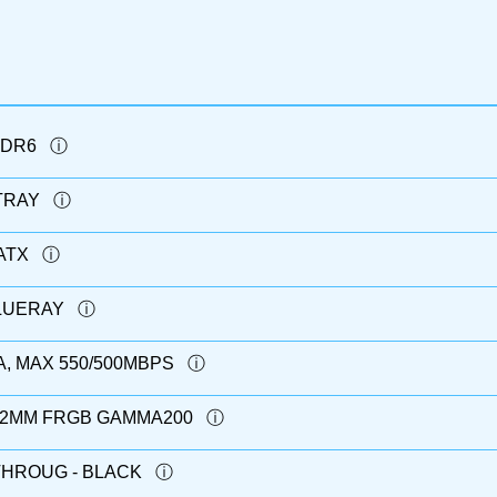
DDR6
 TRAY
ATX
BLUERAY
A, MAX 550/500MBPS
82MM FRGB GAMMA200
THROUG - BLACK