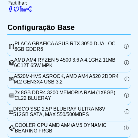
Partilhar:
Configuração Base
PLACA GRAFICA ASUS RTX 3050 DUAL OC
6GB GDDR6
AMD AM4 RYZEN 5 4500 3.6 A 4.1GHZ 11MB
6C12T 65W MPK
A520M-HVS ASROCK, AMD AM4 A520 2DDR4
M.2 GEN3X4 USB 3.2
2x
8GB DDR4 3200 MEMORIA RAM (1X8GB)
CL22 BLUERAY
DISCO SSD 2.5P BLUERAY ULTRA M8V
512GB SATA, MAX 550/500MBPS
COOLER CPU AMD AM4/AM5 DYNAMIC
BEARING FRGB