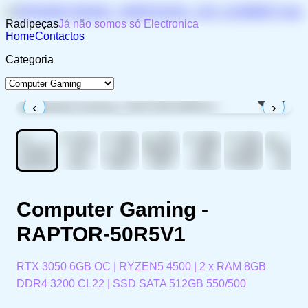
Radipeças
Já não somos só Electronica
Home
Contactos
Categoria
1
/
9
‹
›
Computer Gaming -
RAPTOR-50R5V1
RTX 3050 6GB OC | RYZEN5 4500 | 2 x RAM 8GB
DDR4 3200 CL22 | SSD SATA 512GB 550/500