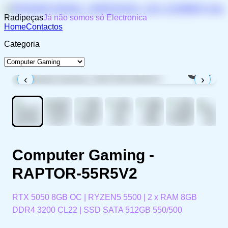
Radipeças
Já não somos só Electronica
Home
Contactos
Categoria
1
/
11
‹
›
Computer Gaming -
RAPTOR-55R5V2
RTX 5050 8GB OC | RYZEN5 5500 | 2 x RAM 8GB
DDR4 3200 CL22 | SSD SATA 512GB 550/500