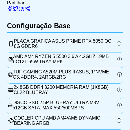
Partilhar:
Configuração Base
PLACA GRAFICA ASUS PRIME RTX 5050 OC
8G GDDR6
AMD AM4 RYZEN 5 5500 3.6 A 4.2GHZ 19MB
6C12T 65W TRAY MPK
TUF GAMING A520M-PLUS II ASUS, 1*NVME
G3, 4DDR4, 2ARGB/2RG
2x
8GB DDR4 3200 MEMORIA RAM (1X8GB)
CL22 BLUERAY
DISCO SSD 2.5P BLUERAY ULTRA M8V
512GB SATA, MAX 550/500MBPS
COOLER CPU AMD AM4/AM5 DYNAMIC
BEARING ARGB