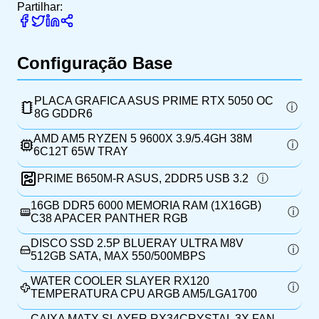
Partilhar:
Configuração Base
PLACA GRAFICA ASUS PRIME RTX 5050 OC
8G GDDR6
AMD AM5 RYZEN 5 9600X 3.9/5.4GH 38M
6C12T 65W TRAY
PRIME B650M-R ASUS, 2DDR5 USB 3.2
16GB DDR5 6000 MEMORIA RAM (1X16GB)
C38 APACER PANTHER RGB
DISCO SSD 2.5P BLUERAY ULTRA M8V
512GB SATA, MAX 550/500MBPS
WATER COOLER SLAYER RX120
TEMPERATURA CPU ARGB AM5/LGA1700
CAIXA MATX SLAYER RX34CRYSTAL 3X FAN