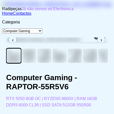
Radipeças
Já não somos só Electronica
Home
Contactos
Categoria
1
/
11
‹
›
Computer Gaming -
RAPTOR-55R5V6
RTX 5050 8GB OC | RYZEN5 9600X | RAM 16GB
DDR5 6000 CL38 | SSD SATA 512GB 550/500