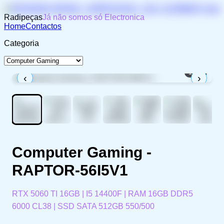
Radipeças
Já não somos só Electronica
Home
Contactos
Categoria
1
/
11
‹
›
Computer Gaming -
RAPTOR-56I5V1
RTX 5060 TI 16GB | I5 14400F | RAM 16GB DDR5
6000 CL38 | SSD SATA 512GB 550/500