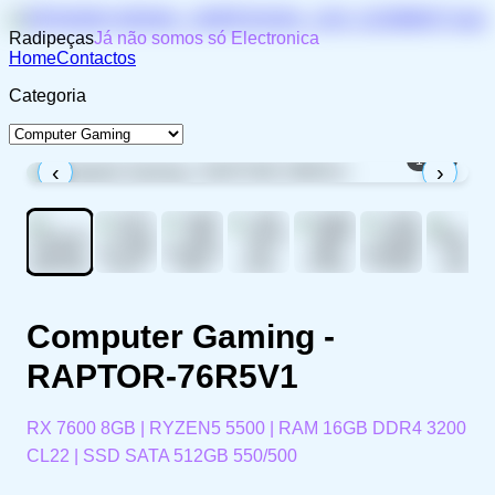
Radipeças
Já não somos só Electronica
Home
Contactos
Categoria
1
/
10
‹
›
Computer Gaming -
RAPTOR-76R5V1
RX 7600 8GB | RYZEN5 5500 | RAM 16GB DDR4 3200
CL22 | SSD SATA 512GB 550/500