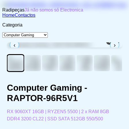
Radipeças
Já não somos só Electronica
Home
Contactos
Categoria
1
/
11
‹
›
Computer Gaming -
RAPTOR-96R5V1
RX 9060XT 16GB | RYZEN5 5500 | 2 x RAM 8GB
DDR4 3200 CL22 | SSD SATA 512GB 550/500