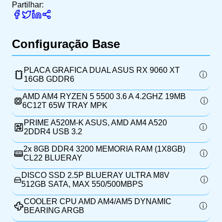
Partilhar:
Configuração Base
PLACA GRAFICA DUAL ASUS RX 9060 XT
16GB GDDR6
AMD AM4 RYZEN 5 5500 3.6 A 4.2GHZ 19MB
6C12T 65W TRAY MPK
PRIME A520M-K ASUS, AMD AM4 A520
2DDR4 USB 3.2
2x
8GB DDR4 3200 MEMORIA RAM (1X8GB)
CL22 BLUERAY
DISCO SSD 2.5P BLUERAY ULTRA M8V
512GB SATA, MAX 550/500MBPS
COOLER CPU AMD AM4/AM5 DYNAMIC
BEARING ARGB