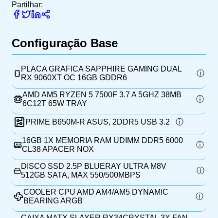
Partilhar:
Configuração Base
PLACA GRAFICA SAPPHIRE GAMING DUAL
RX 9060XT OC 16GB GDDR6
AMD AM5 RYZEN 5 7500F 3.7 A 5GHZ 38MB
6C12T 65W TRAY
PRIME B650M-R ASUS, 2DDR5 USB 3.2
16GB 1X MEMORIA RAM UDIMM DDR5 6000
CL38 APACER NOX
DISCO SSD 2.5P BLUERAY ULTRA M8V
512GB SATA, MAX 550/500MBPS
COOLER CPU AMD AM4/AM5 DYNAMIC
BEARING ARGB
CAIXA MATX SLAYER RX34CRYSTAL 3X FAN