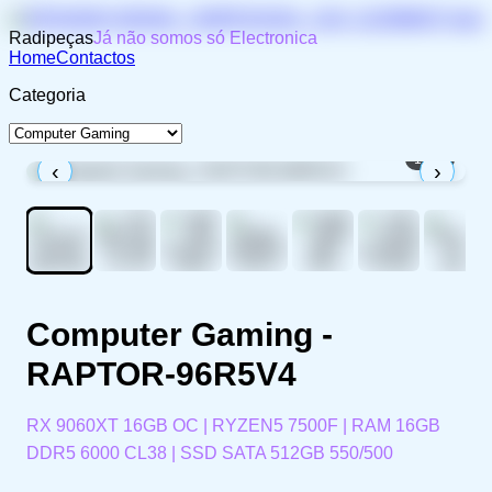
Radipeças
Já não somos só Electronica
Home
Contactos
Categoria
1
/
11
‹
›
Computer Gaming -
RAPTOR-96R5V4
RX 9060XT 16GB OC | RYZEN5 7500F | RAM 16GB
DDR5 6000 CL38 | SSD SATA 512GB 550/500