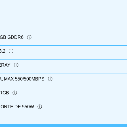
8GB GDDR6
3.2
ERAY
A, MAX 550/500MBPS
ARGB
FONTE DE 550W