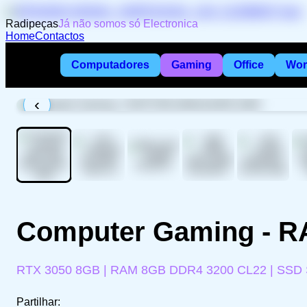
Radipeças
Já não somos só Electronica
Home
Contactos
Computadores
Gaming
Office
Wor
‹
Computer Gaming - 
RTX 3050 8GB | RAM 8GB DDR4 3200 CL22 | SSD 
Partilhar: