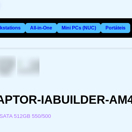
kstations
All-in-One
Mini PCs (NUC)
Portáteis
RAPTOR-IABUILDER-AM
SATA 512GB 550/500