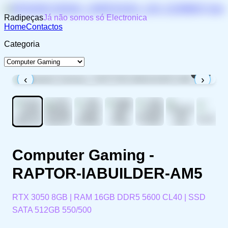
Radipeças
Já não somos só Electronica
Home
Contactos
Categoria
1
/
8
‹
›
Computer Gaming -
RAPTOR-IABUILDER-AM5
RTX 3050 8GB | RAM 16GB DDR5 5600 CL40 | SSD
SATA 512GB 550/500