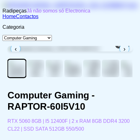
Radipeças
Já não somos só Electronica
Home
Contactos
Categoria
1
/
11
‹
›
Computer Gaming -
RAPTOR-60I5V10
RTX 5060 8GB | I5 12400F | 2 x RAM 8GB DDR4 3200
CL22 | SSD SATA 512GB 550/500